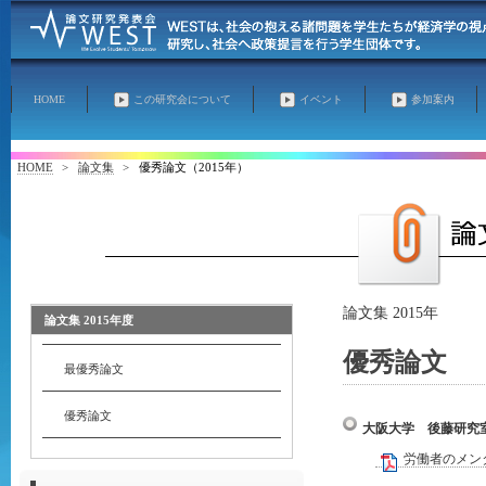
HOME
この研究会について
イベント
参加案内
HOME
>
論文集
>
優秀論文（2015年）
論文集 2015年
論文集 2015年度
優秀論文
最優秀論文
優秀論文
大阪大学 後藤研究
労働者のメン