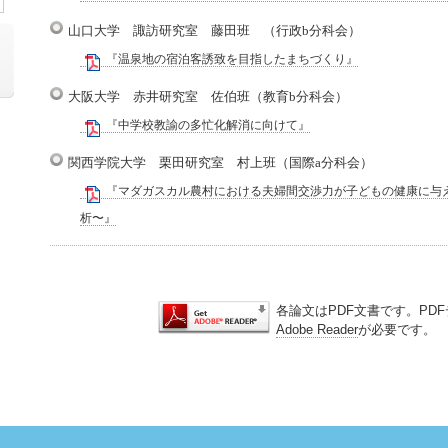
山口大学 諏訪研究室 藤田班 （行政b分科会）
『温泉地の宿泊客誘致を目指したまちづくり』
大阪大学 赤井研究室 佐伯班（教育b分科会）
『中学校教諭の多忙化解消に向けて』
関西学院大学 栗田研究室 村上班（国際a分科会）
『マダガスカル農村における夫婦間交渉力が子どもの健康に与
析〜』
各論文はPDF文書です。PD
Adobe Reader
が必要です。